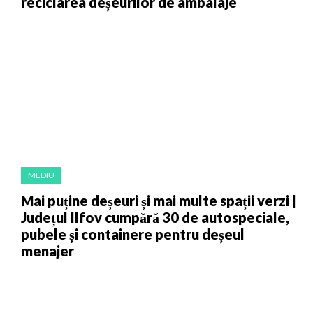
reciclarea deșeurilor de ambalaje
MEDIU
Mai puține deșeuri și mai multe spații verzi |
Județul Ilfov cumpără 30 de autospeciale,
pubele și containere pentru deșeul
menajer