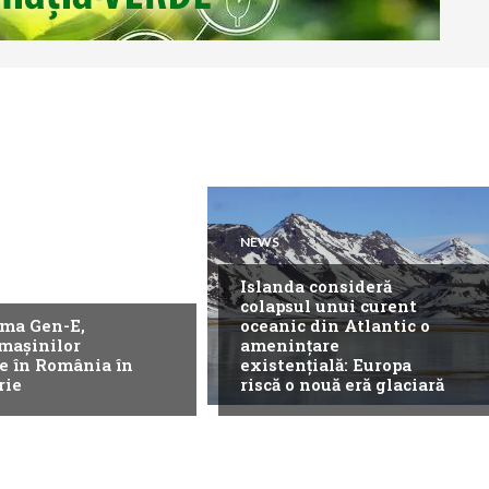
NEWS
Islanda consideră
colapsul unui curent
ma Gen-E,
oceanic din Atlantic o
 mașinilor
amenințare
ce în România în
existențială: Europa
rie
riscă o nouă eră glaciară