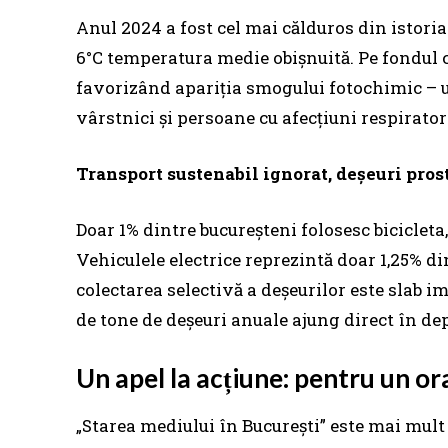
Anul 2024 a fost cel mai călduros din istoria
6°C temperatura medie obișnuită. Pe fondul ca
favorizând apariția smogului fotochimic – un
vârstnici și persoane cu afecțiuni respiratori
Transport sustenabil ignorat, deșeuri pros
Doar 1% dintre bucureșteni folosesc bicicleta
Vehiculele electrice reprezintă doar 1,25% din
colectarea selectivă a deșeurilor este slab 
de tone de deșeuri anuale ajung direct în dep
Un apel la acțiune: pentru un ora
„Starea mediului în București” este mai mult 