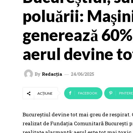
poluării: Mașin
generează 60% 
aerul devine to
By
Redacția
24/06/2025
FACEBOOK
PINTERE
ACȚIUNE
Bucureștiul devine tot mai greu de respirat. 
realizat de Fundația Comunitară București 
realitate alarmantă: aerul este tot mai toxic,