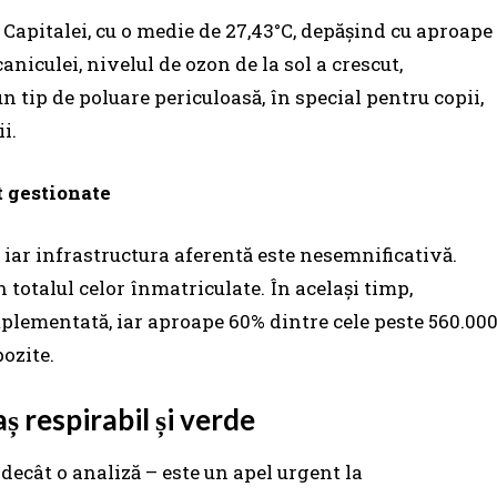
 Capitalei, cu o medie de 27,43°C, depășind cu aproape
niculei, nivelul de ozon de la sol a crescut,
 tip de poluare periculoasă, în special pentru copii,
i.
t gestionate
, iar infrastructura aferentă este nesemnificativă.
 totalul celor înmatriculate. În același timp,
implementată, iar aproape 60% dintre cele peste 560.00
ozite.
ș respirabil și verde
decât o analiză – este un apel urgent la