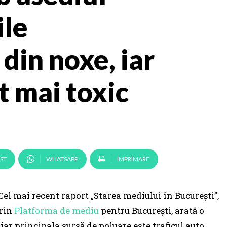
ile
din noxe, iar
t mai toxic
ST
WHATSAPP
IMPRIMARE
Cel mai recent raport „Starea mediului în București”,
prin
Platforma de mediu
pentru București, arată o
 iar principala sursă de poluare este traficul auto,