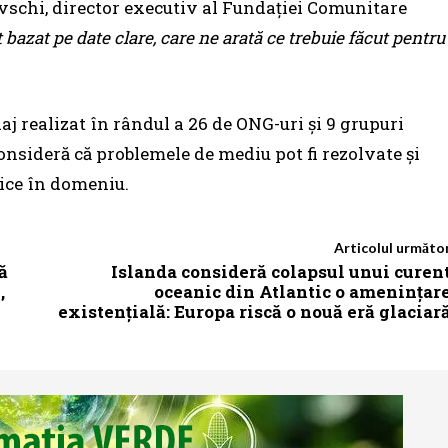
ovschi, director executiv al Fundației Comunitare
bazat pe date clare, care ne arată ce trebuie făcut pentru
aj realizat în rândul a 26 de ONG-uri și 9 grupuri
onsideră că problemele de mediu pot fi rezolvate și
lice în domeniu.
Articolul următo
ă
Islanda consideră colapsul unui curen
,
oceanic din Atlantic o amenințar
existențială: Europa riscă o nouă eră glaciar