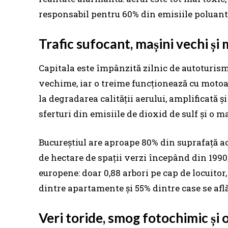
responsabil pentru 60% din emisiile poluant
Trafic sufocant, mașini vechi și
Capitala este împânzită zilnic de autoturism
vechime, iar o treime funcționează cu motoa
la degradarea calității aerului, amplificată ș
sferturi din emisiile de dioxid de sulf și o ma
Bucureștiul are aproape 80% din suprafață aco
de hectare de spații verzi începând din 1990
europene: doar 0,88 arbori pe cap de locuitor
dintre apartamente și 55% dintre case se afl
Veri toride, smog fotochimic și o