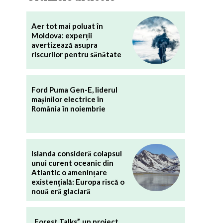
Aer tot mai poluat în
Moldova: experții
avertizează asupra
riscurilor pentru sănătate
Ford Puma Gen-E, liderul
mașinilor electrice în
România în noiembrie
Islanda consideră colapsul
unui curent oceanic din
Atlantic o amenințare
existențială: Europa riscă o
nouă eră glaciară
„Forest Talks”, un proiect