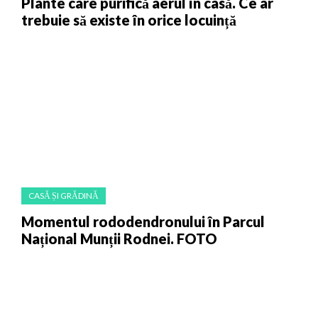
Plante care purifică aerul în casă. Ce ar
trebuie să existe în orice locuință
CASĂ ȘI GRĂDINĂ
Momentul rododendronului în Parcul
Național Munții Rodnei. FOTO