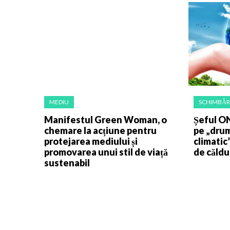
MEDIU
SCHIMBĂRI
Manifestul Green Woman, o
Șeful ON
chemare la acțiune pentru
pe „drum
protejarea mediului și
climatic
promovarea unui stil de viață
de căldu
sustenabil