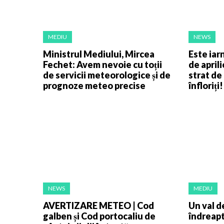
MEDIU
NEWS
Ministrul Mediului, Mircea
Este iar
Fechet: Avem nevoie cu toții
de aprili
de servicii meteorologice și de
strat de
prognoze meteo precise
înfloriți!
NEWS
MEDIU
AVERTIZARE METEO | Cod
Un val d
galben și Cod portocaliu de
îndreap