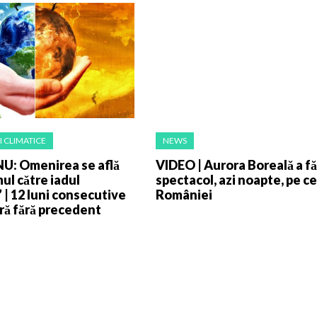
 CLIMATICE
NEWS
U: Omenirea se află
VIDEO | Aurora Boreală a f
ul către iadul
spectacol, azi noapte, pe ce
” | 12 luni consecutive
României
ră fără precedent