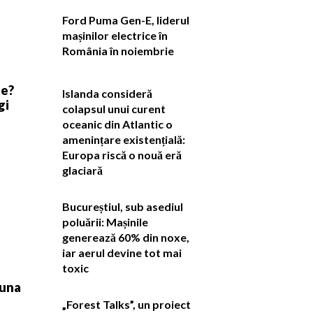
Ford Puma Gen-E, liderul
mașinilor electrice în
România în noiembrie
te?
Islanda consideră
gi
colapsul unui curent
oceanic din Atlantic o
amenințare existențială:
Europa riscă o nouă eră
glaciară
Bucureștiul, sub asediul
poluării: Mașinile
generează 60% din noxe,
iar aerul devine tot mai
toxic
luna
„Forest Talks”, un proiect