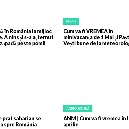
NEWS
nă în România la mijloc
Cum va fi VREMEA în
e. A nins și s-a așternut
minivacanța de 1 Mai și Paș
 zăpadă peste pomii
Vești bune de la meteorolo
AGRICULTURĂ
e praf saharian se
ANM | Cum va fi vremea în 
tă spre România
aprilie