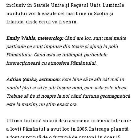
inclusiv în Statele Unite şi Regatul Unit. Luminile
nordului vor fi văzute cel mai bine în Scoţia şi
Irlanda, unde cerul va fi senin.
Emily Wahls, meteorolog:
Când are loc, sunt mai multe
particule ce sunt împinse din Soare şi ajung la polii
Pământului. Când asta se întâmplă, particulele
interacţionează cu atmosfera Pământului.
Adrian Şonka, astronom:
Este bine să te afli cât mai în
nordul ţării şi să te uiţi înspre nord, cam asta este ideea.
Trebuie să fie şi noapte la noi când furtuna geomagnetică
este la maxim, nu ştim exact ora.
Ultima furtună solară de o asemena intensiatate care
a lovit Pământul a avut loc în 2005. Întreaga planetă
a fost cuprinsă de o furtună de protoni în doar 15