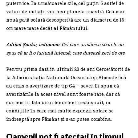
puternice. În următoarele zile, cel puţin 5 astfel de
valuri de radiaţii vor lovi planeta noastră. Cea mai
nouă pată solară descoperită are un diametru de 16
ori mare mare decât al Pământului.
Adrian Şonka, astronom:
Cei care urmăresc soarele au
spus că ar fi o furtună intensă, care durează zeci de ore
Pentru prima dată în ultimii 20 de ani Cercetătorii de
la Administraţia Naţională Oceanică şi Atmosferică
au emis o avertizare de tip G4 – sever. Ei spun că
avertizările la acest nivel sunt foarte rare, dar că
suntem în faţa unui fenoment neobişnuit, în
condițiile în care mai multe explozii solare se
îndreaptă spre Pământ și s-ar putea combina.
Oamenii pot fi afectați în timpul