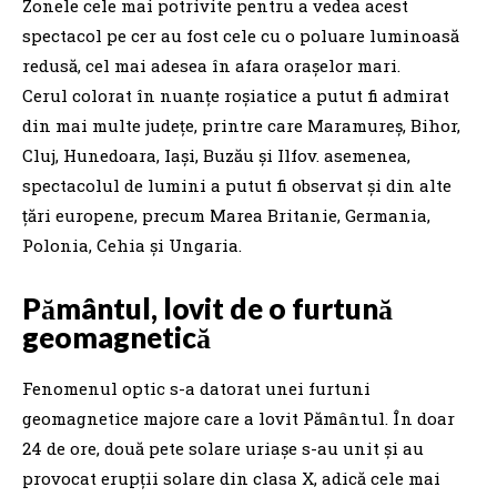
Zonele cele mai potrivite pentru a vedea acest
spectacol pe cer au fost cele cu o poluare luminoasă
redusă, cel mai adesea în afara oraşelor mari.
Cerul colorat în nuanţe roşiatice a putut fi admirat
din mai multe judeţe, printre care Maramureş, Bihor,
Cluj, Hunedoara, Iaşi, Buzău şi Ilfov. asemenea,
spectacolul de lumini a putut fi observat şi din alte
ţări europene, precum Marea Britanie, Germania,
Polonia, Cehia şi Ungaria.
Pământul, lovit de o furtună
geomagnetică
Fenomenul optic s-a datorat unei furtuni
geomagnetice majore care a lovit Pământul. În doar
24 de ore, două pete solare uriaşe s-au unit şi au
provocat erupţii solare din clasa X, adică cele mai