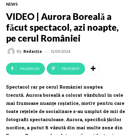
NEWS
VIDEO | Aurora Boreală a
făcut spectacol, azi noapte,
pe cerul României
11/05/2024
By
Redacția
FACEBOOK
PINTEREST
Spectacol rar pe cerul României noaptea
trecută. Aurora boreală a colorat văzduhul în cele
mai frumoase nuanţe roşiatice, motiv pentru care
toate rețelele de socializare s-au umplut de mii de
fotografii spectaculoase. Aurora, specifică ţărilor
nordice, a putut fi văzută din mai multe zone din