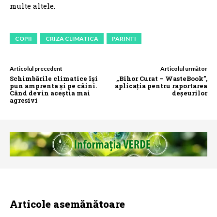
multe altele.
COPII
CRIZA CLIMATICA
PARINTI
Articolul precedent
Articolul următor
Schimbările climatice își
„Bihor Curat – WasteBook”,
pun amprenta și pe câini.
aplicația pentru raportarea
Când devin aceștia mai
deșeurilor
agresivi
Articole asemănătoare