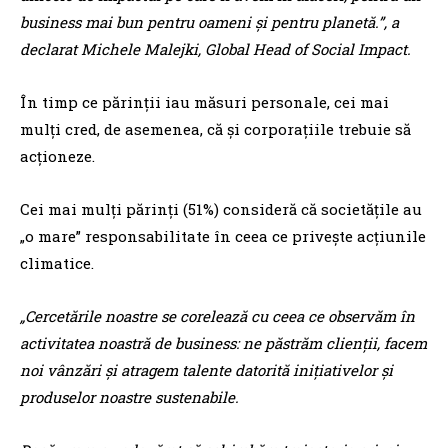
business mai bun pentru oameni şi pentru planetă.”, a
declarat Michele Malejki, Global Head of Social Impact.
În timp ce părinţii iau măsuri personale, cei mai
mulţi cred, de asemenea, că şi corporaţiile trebuie să
acţioneze.
Cei mai mulţi părinţi (51%) consideră că societăţile au
„o mare” responsabilitate în ceea ce priveşte acţiunile
climatice.
„Cercetările noastre se corelează cu ceea ce observăm în
activitatea noastră de business: ne păstrăm clienţii, facem
noi vânzări şi atragem talente datorită iniţiativelor şi
produselor noastre sustenabile.