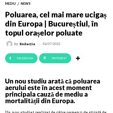
MEDIU
NEWS
Poluarea, cel mai mare ucigaș
din Europa | Bucureștiul, în
topul orașelor poluate
02/07/2023
By
Redacția
FACEBOOK
PINTEREST
Un nou studiu arată că poluarea
aerului este în acest moment
principala cauză de mediu a
mortalității din Europa.
Un nou studiat realizat de către oamenii de știință de