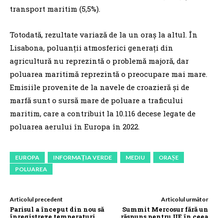
transport maritim (5,5%).
Totodată, rezultate variază de la un oraș la altul. În
Lisabona, poluanții atmosferici generați din
agricultură nu reprezintă o problemă majoră, dar
poluarea maritimă reprezintă o preocupare mai mare.
Emisiile provenite de la navele de croazieră și de
marfă sunt o sursă mare de poluare a traficului
maritim, care a contribuit la 10.116 decese legate de
poluarea aerului în Europa în 2022.
EUROPA
INFORMAȚIA VERDE
MEDIU
ORAȘE
POLUAREA
Articolul precedent
Articolul următor
Parisul a început din nou să
Summit Mercosur fără un
înregistreze temperaturi
răspuns pentru UE în ceea