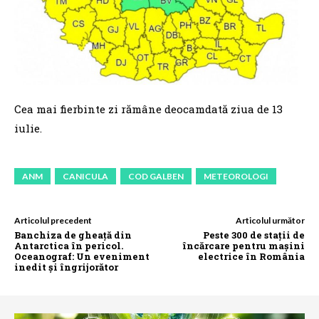
Cea mai fierbinte zi rămâne deocamdată ziua de 13
iulie.
ANM
CANICULA
COD GALBEN
METEOROLOGI
Articolul precedent
Articolul următor
Banchiza de gheață din
Peste 300 de stații de
Antarctica în pericol.
încărcare pentru mașini
Oceanograf: Un eveniment
electrice în România
inedit și îngrijorător