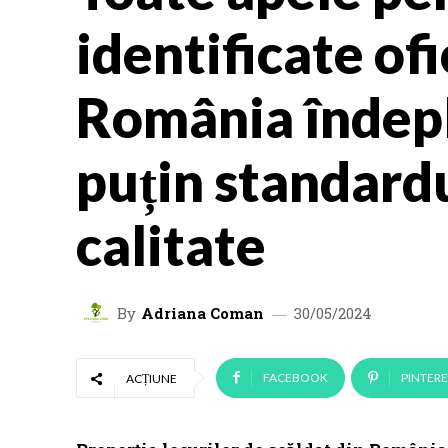
identificate ofi
România îndepl
puțin standard
calitate
By
Adriana Coman
30/05/2024
FACEBOOK
PINTERE
ACȚIUNE