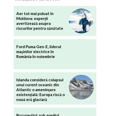
Aer tot mai poluat în
Moldova: experții
avertizează asupra
riscurilor pentru sănătate
Ford Puma Gen-E, liderul
mașinilor electrice în
România în noiembrie
Islanda consideră colapsul
unui curent oceanic din
Atlantic o amenințare
existențială: Europa riscă o
nouă eră glaciară
Bucureștiul, sub asediul