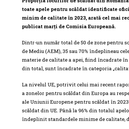
Proporţia locurilor de scăldat din România c
toate apele pentru scăldat identificate ofi
minim de calitate în 2023, arată cel mai re
publicat marţi de Comisia Europeană.
Dintr-un număr total de 50 de zone pentru 
de Mediu (AEM), 35 sau 70% îndeplineau cele
materie de calitate a apei, fiind încadrate în
din total, sunt încadrate în categoria „calita
La nivelul UE, potrivit celui mai recent rap
a zonelor pentru scăldat din Europa au respe
ale Uniunii Europene pentru scăldat în 2023
scăldat din UE. Până la 96% din totalul apelo
îndeplinit standardele minime de calitate, do