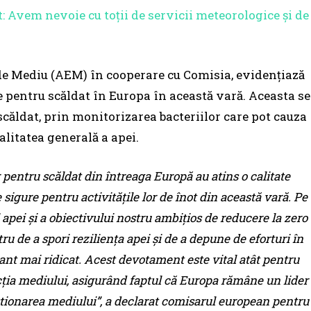
: Avem nevoie cu toții de servicii meteorologice și de
de Mediu (AEM) în cooperare cu Comisia, evidenţiază
re pentru scăldat în Europa în această vară. Aceasta se
căldat, prin monitorizarea bacteriilor care pot cauza
alitatea generală a apei.
pentru scăldat din întreaga Europă au atins o calitate
sigure pentru activităţile lor de înot din această vară. Pe
apei şi a obiectivului nostru ambiţios de reducere la zero
 de a spori rezilienţa apei şi de a depune de eforturi în
ant mai ridicat. Acest devotament este vital atât pentru
ecţia mediului, asigurând faptul că Europa rămâne un lider
estionarea mediului”, a declarat comisarul european pentru