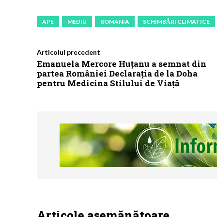
APE
MEDIU
ROMANIA
SCHIMBĂRI CLIMATICE
Articolul precedent
Emanuela Mercore Huțanu a semnat din
partea României Declarația de la Doha
pentru Medicina Stilului de Viață
Articole asemănătoare