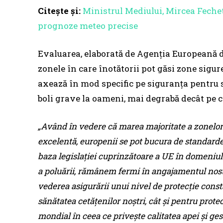
Citește și:
Ministrul Mediului, Mircea Fechet
prognoze meteo precise
Evaluarea, elaborată de Agenţia Europeană 
zonele în care înotătorii pot găsi zone sigu
axează în mod specific pe siguranţa pentru s
boli grave la oameni, mai degrabă decât pe c
„Având în vedere că marea majoritate a zonelor 
excelentă, europenii se pot bucura de standarde 
baza legislaţiei cuprinzătoare a UE în domeniul 
a poluării, rămânem fermi în angajamentul nostru
vederea asigurării unui nivel de protecţie const
sănătatea cetăţenilor noştri, cât şi pentru prot
mondial în ceea ce priveşte calitatea apei şi g