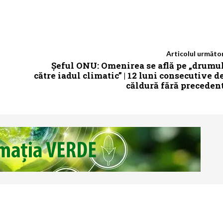
Articolul următo
Șeful ONU: Omenirea se află pe „drumu
către iadul climatic” | 12 luni consecutive d
căldură fără preceden