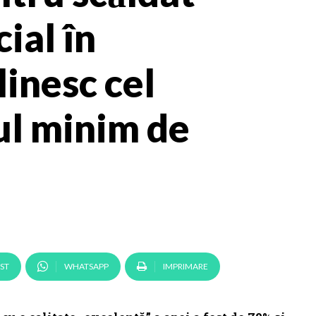
cial în
inesc cel
ul minim de
ST
WHATSAPP
IMPRIMARE