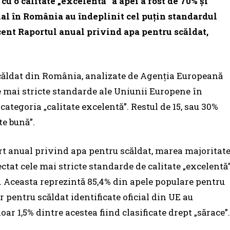
u o calitate „excelentă” a apei a fost de 70% şi
cial în România au îndeplinit cel puţin standardul
cent Raportul anual privind apa pentru scăldat,
scăldat din România, analizate de Agenţia Europeană
 mai stricte standarde ale Uniunii Europene în
 categoria „calitate excelentă”. Restul de 15, sau 30%
te bună”.
ort anual privind apa pentru scăldat, marea majoritat
ctat cele mai stricte standarde de calitate „excelentă
. Aceasta reprezintă 85,4% din apele populare pentru
r pentru scăldat identificate oficial din UE au
ar 1,5% dintre acestea fiind clasificate drept „sărace”.