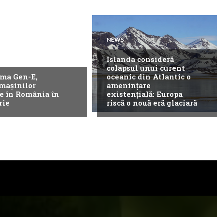
NEWS
Islanda consideră
colapsul unui curent
ma Gen-E,
oceanic din Atlantic o
 mașinilor
amenințare
ce în România în
existențială: Europa
rie
riscă o nouă eră glaciară