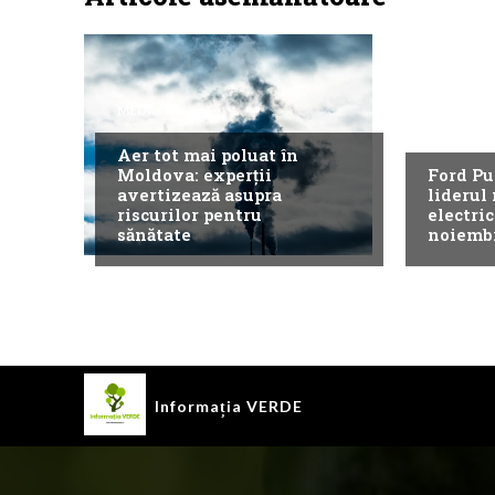
MEDIU
NEWS
Aer tot mai poluat în
Moldova: experții
Ford Pu
avertizează asupra
liderul
riscurilor pentru
electri
sănătate
noiemb
Informația
VERDE