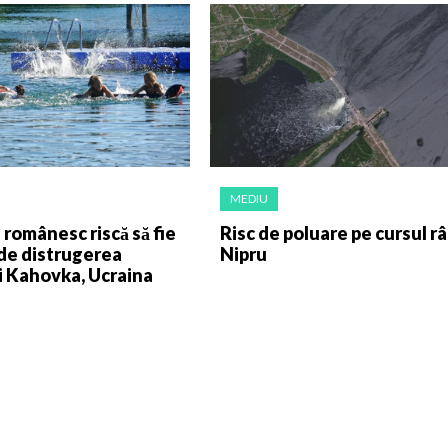
MEDIU
l românesc riscă să fie
Risc de poluare pe cursul râ
de distrugerea
Nipru
i Kahovka, Ucraina