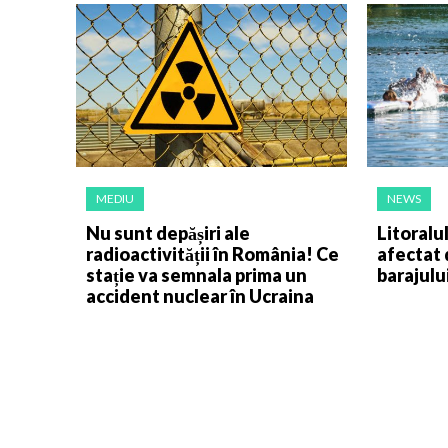
MEDIU
NEWS
Nu sunt depășiri ale
Litoralu
radioactivității în România! Ce
afectat 
stație va semnala prima un
barajulu
accident nuclear în Ucraina