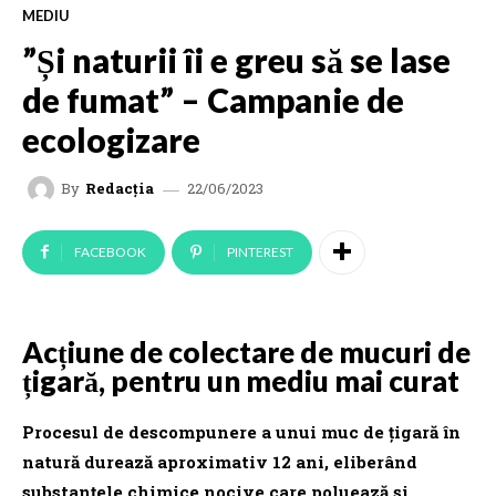
MEDIU
”Și naturii îi e greu să se lase
de fumat” – Campanie de
ecologizare
22/06/2023
By
Redacția
FACEBOOK
PINTEREST
Acțiune de colectare de mucuri de
țigară, pentru un mediu mai curat
Procesul de descompunere a unui muc de țigară în
natură durează aproximativ 12 ani, eliberând
substanțele chimice nocive care poluează și