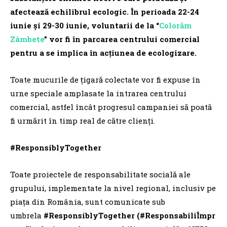
afectează echilibrul ecologic. În perioada 22-24
iunie și 29-30 iunie, voluntarii de la “
Colorăm
Zâmbete
” vor fi în parcarea centrului comercial
pentru a se implica în acțiunea de ecologizare.
Toate mucurile de țigară colectate vor fi expuse în
urne speciale amplasate la intrarea centrului
comercial, astfel încât progresul campaniei să poată
fi urmărit în timp real de către clienți.
#
ResponsiblyTogether
Toate proiectele de responsabilitate socială ale
grupului, implementate la nivel regional, inclusiv pe
piața din România, sunt comunicate sub
umbrela
#ResponsiblyTogether
(#ResponsabiliÎmpr