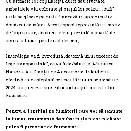
Cu aromele lor copilăreşti, dulci sau fructate,
ambalajele viu colorate şi preţul lor scăzut, „puff”-
urile se găsesc pe piaţa franceză în aproximativ
douăzeci de mărci. Acest aspect reprezintă un motiv
de îngrijorare, deoarece ele reprezintă o poartă de
acces la fumat pentru adolescenţi.
Interdicţia va fi introdusă „datorită unui proiect de
lege transpartinic”, ce va fi dezbătut în Adunarea
Naţională a Franţei pe 4 decembrie. Interdicţia
efectivă este aşteptată cel mai târziu în septembrie
2024, au precizat surse din anturajul ministrului
Rousseau.
Pentru a-i sprijini pe fumătorii care vor să renunţe
la fumat, tratamente de substituţie nicotinică vor
putea fi prescrise de farmacişti.