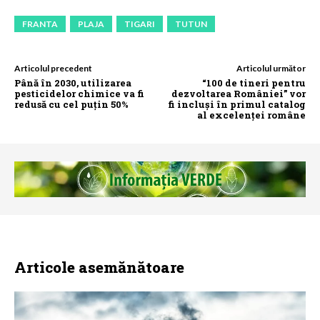
FRANTA
PLAJA
TIGARI
TUTUN
Articolul precedent
Articolul următor
Până în 2030, utilizarea
“100 de tineri pentru
pesticidelor chimice va fi
dezvoltarea României” vor
redusă cu cel puțin 50%
fi incluși în primul catalog
al excelenței române
Articole asemănătoare