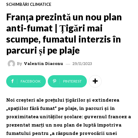
SCHIMBĂRI CLIMATICE
Franța prezintă un nou plan
anti-fumat | Țigări mai
scumpe, fumatul interzis în
parcuri și pe plaje
29/11/2023
By
Valentin Diaconu
FACEBOOK
PINTEREST
Noi creşteri ale preţului ţigărilor şi extinderea
„spaţiilor fără fumat” pe plaje, în parcuri şi în
proximitatea unităţilor şcolare: guvernul francez a
prezentat marţi un nou plan de luptă împotriva
fumatului pentru „a răspunde provocării unei