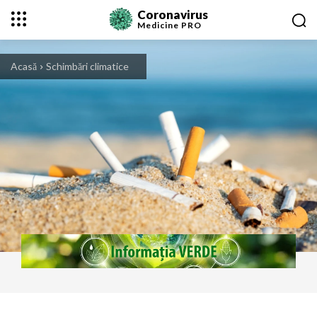
Coronavirus
Medicine
PRO
Acasă
Schimbări climatice