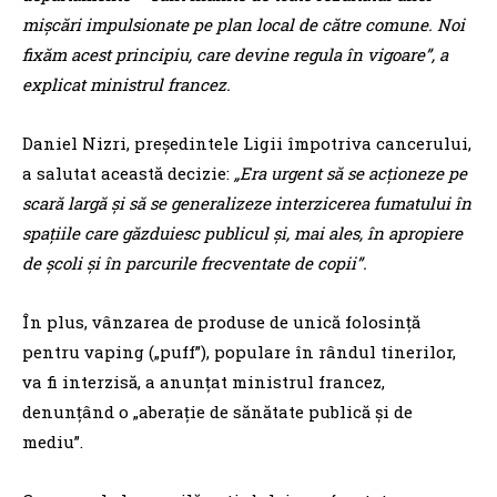
mişcări impulsionate pe plan local de către comune. Noi
fixăm acest principiu, care devine regula în vigoare”, a
explicat ministrul francez.
Daniel Nizri, preşedintele Ligii împotriva cancerului,
a salutat această decizie:
„Era urgent să se acţioneze pe
scară largă şi să se generalizeze interzicerea fumatului în
spaţiile care găzduiesc publicul şi, mai ales, în apropiere
de şcoli şi în parcurile frecventate de copii”.
În plus, vânzarea de produse de unică folosinţă
pentru vaping („puff”), populare în rândul tinerilor,
va fi interzisă, a anunţat ministrul francez,
denunţând o „aberaţie de sănătate publică şi de
mediu”.