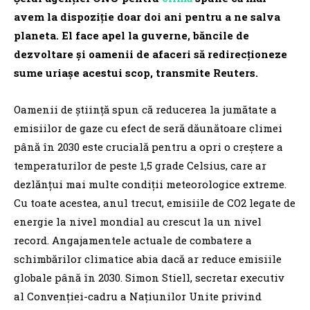
avem la dispoziție doar doi ani pentru a ne salva
planeta. El face apel la guverne, băncile de
dezvoltare și oamenii de afaceri să redirecționeze
sume uriașe acestui scop, transmite Reuters.
Oamenii de știință spun că reducerea la jumătate a
emisiilor de gaze cu efect de seră dăunătoare climei
până în 2030 este crucială pentru a opri o creștere a
temperaturilor de peste 1,5 grade Celsius, care ar
dezlănțui mai multe condiții meteorologice extreme.
Cu toate acestea, anul trecut, emisiile de CO2 legate de
energie la nivel mondial au crescut la un nivel
record. Angajamentele actuale de combatere a
schimbărilor climatice abia dacă ar reduce emisiile
globale până în 2030. Simon Stiell, secretar executiv
al Convenției-cadru a Națiunilor Unite privind