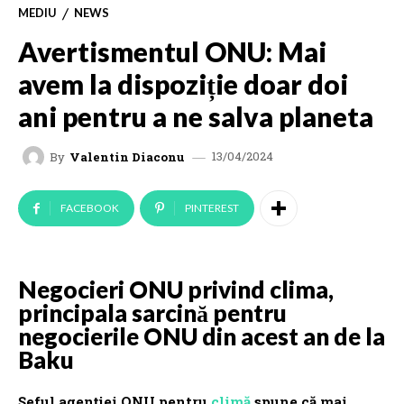
MEDIU
NEWS
Avertismentul ONU: Mai
avem la dispoziție doar doi
ani pentru a ne salva planeta
13/04/2024
By
Valentin Diaconu
FACEBOOK
PINTEREST
Negocieri ONU privind clima,
principala sarcină pentru
negocierile ONU din acest an de la
Baku
Șeful agenției ONU pentru
climă
spune că mai