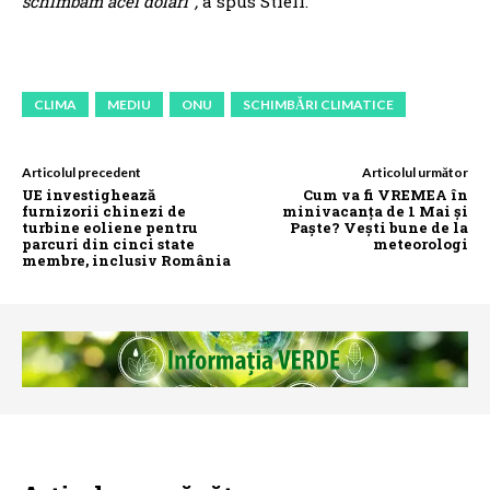
schimbăm acei dolari”,
a spus Stiell.
CLIMA
MEDIU
ONU
SCHIMBĂRI CLIMATICE
Articolul precedent
Articolul următor
UE investighează
Cum va fi VREMEA în
furnizorii chinezi de
minivacanța de 1 Mai și
turbine eoliene pentru
Paște? Vești bune de la
parcuri din cinci state
meteorologi
membre, inclusiv România