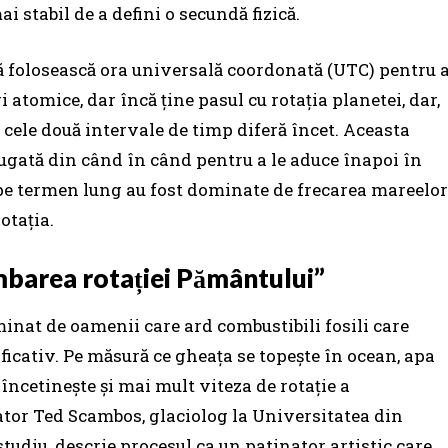
i stabil de a defini o secundă fizică.
 să folosească ora universală coordonată (UTC) pentru 
i atomice, dar încă ține pasul cu rotația planetei, dar,
 cele două intervale de timp diferă încet. Aceasta
ugată din când în când pentru a le aduce înapoi în
 pe termen lung au fost dominate de frecarea mareelor
rotația.
mbarea rotației Pământului”
minat de oamenii care ard combustibili fosili care
ficativ. Pe măsură ce gheața se topește în ocean, apa
 încetinește și mai mult viteza de rotație a
tor Ted Scambos, glaciolog la Universitatea din
studiu, descrie procesul ca un patinator artistic care