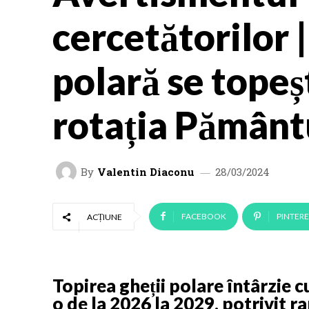
cercetătorilor 
polară se topeș
rotația Pământ
By
Valentin Diaconu
28/03/2024
FACEBOOK
PINTERE
ACȚIUNE
Topirea gheții polare întârzie c
o de la 2026 la 2029, potrivit r