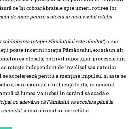
sură ce își coboară brațele spre umeri, rotirea lor
icient de mare pentru a afecta în mod vizibil rotația
.
t schimbarea rotației Pământului este uimitor”
, a mai
eții poate încetini rotația Pământului, există un alt
ometrarea globală, potrivit raportului: procesele din
 se rotește independent de învelișul său exterior
id se accelerează pentru a menține impulsul și asta se
olare, care exercită o influență lentă, în general
eamnă că lumea va trebui în curând să scadă o
cipat cu adevărat că Pământul va accelera până la
e secundă”
, a mai afirmat un cercetător.