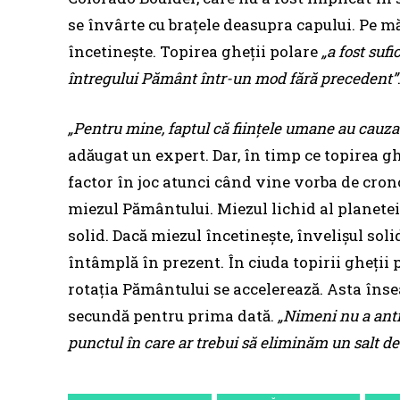
se învârte cu brațele deasupra capului. Pe mă
încetinește. Topirea gheții polare
„a fost suf
întregului Pământ într-un mod fără precedent”
„Pentru mine, faptul că ființele umane au cauza
adăugat un expert. Dar, în timp ce topirea gh
factor în joc atunci când vine vorba de cron
miezul Pământului. Miezul lichid al planetei
solid. Dacă miezul încetinește, învelișul sol
întâmplă în prezent. În ciuda topirii gheții p
rotația Pământului se accelerează. Asta îns
secundă pentru prima dată.
„Nimeni nu a anti
punctul în care ar trebui să eliminăm un salt d