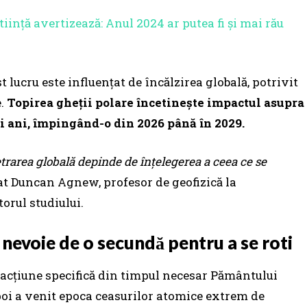
iință avertizează: Anul 2024 ar putea fi și mai rău
lucru este influențat de încălzirea globală, potrivit
e.
Topirea gheții polare încetinește impactul asupra
ei ani, împingând-o din 2026 până în 2029.
etrarea globală depinde de înțelegerea a ceea ce se
rat Duncan Agnew, profesor de geofizică la
torul studiului.
nevoie de o secundă pentru a se roti
fracțiune specifică din timpul necesar Pământului
 apoi a venit epoca ceasurilor atomice extrem de