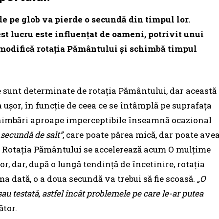
 de pe glob va pierde o secundă din timpul lor.
t lucru este influențat de oameni, potrivit unui
 modifică rotația Pământului și schimbă timpul
re sunt determinate de rotația Pământului, dar această
 ușor, în funcție de ceea ce se întâmplă pe suprafața
schimbări aproape imperceptibile înseamnă ocazional
„secundă de salt”
, care poate părea mică, dar poate ave
. Rotația Pământului se accelerează acum O mulțime
r, dar, după o lungă tendință de încetinire, rotația
 dată, o a doua secundă va trebui să fie scoasă.
„O
u testată, astfel încât problemele pe care le-ar putea
ător.