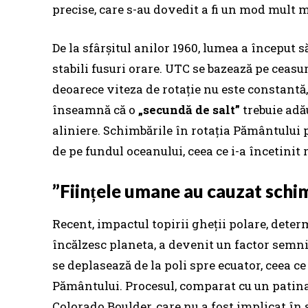
precise, care s-au dovedit a fi un mod mult ma
De la sfârșitul anilor 1960, lumea a început
stabili fusuri orare. UTC se bazează pe ceasur
deoarece viteza de rotație nu este constantă,
înseamnă că o
„secundă de salt”
trebuie adă
aliniere. Schimbările în rotația Pământului
de pe fundul oceanului, ceea ce i-a încetinit 
”Ființele umane au cauzat schi
Recent, impactul topirii gheții polare, deter
încălzesc planeta, a devenit un factor semni
se deplasează de la poli spre ecuator, ceea ce
Pământului. Procesul, comparat cu un patina
Colorado Boulder, care nu a fost implicat în 