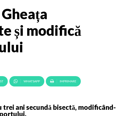
| Gheața
te și modifică
ului
ST
WHATSAPP
IMPRIMARE
u trei ani secundă bisectă, modificând-
aportului.