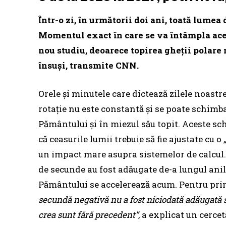
Într-o zi, în următorii doi ani, toată lumea
Momentul exact în care se va întâmpla aces
nou studiu, deoarece topirea gheții polare
însuși, transmite CNN.
Orele și minutele care dictează zilele noast
rotație nu este constantă și se poate schimba
Pământului și în miezul său topit. Aceste 
că ceasurile lumii trebuie să fie ajustate cu o
un impact mare asupra sistemelor de calcul
de secunde au fost adăugate de-a lungul anilo
Pământului se accelerează acum. Pentru prima
secundă negativă nu a fost niciodată adăugată sa
crea sunt fără precedent”
, a explicat un cercet