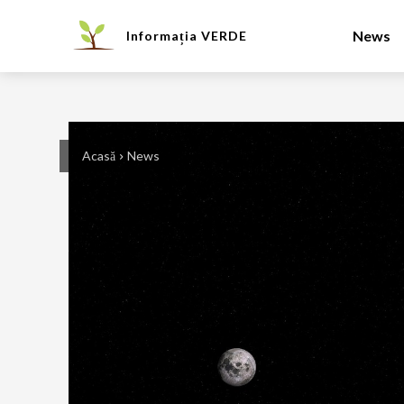
News
Informația
VERDE
Acasă
News