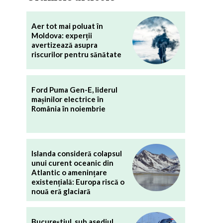
Aer tot mai poluat în
Moldova: experții
avertizează asupra
riscurilor pentru sănătate
Ford Puma Gen-E, liderul
mașinilor electrice în
România în noiembrie
Islanda consideră colapsul
unui curent oceanic din
Atlantic o amenințare
existențială: Europa riscă o
nouă eră glaciară
Bucureștiul, sub asediul