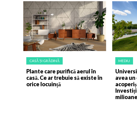
CASĂ ȘI GRĂDINĂ
MEDIU
Plante care purifică aerul în
Universi
casă. Ce ar trebuie să existe în
avea un 
orice locuință
acoperiș
Investiț
milioane