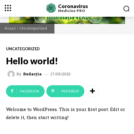
Coronavirus
Medicine
PRO
Acasă
Uncategorized
UNCATEGORIZED
Hello world!
17/05/2023
By
Redacția
FACEBOOK
PINTEREST
Welcome to WordPress. This is your first post. Edit or
delete it, then start writing!