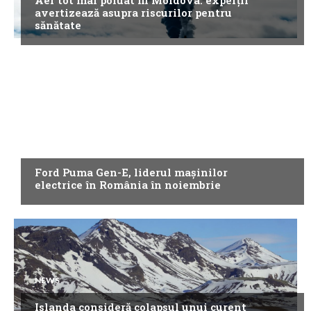
Aer tot mai poluat în Moldova: experții
avertizează asupra riscurilor pentru
sănătate
NEWS
Ford Puma Gen-E, liderul mașinilor
electrice în România în noiembrie
NEWS
Islanda consideră colapsul unui curent