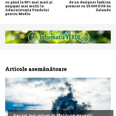
cu până la 50% mai mari și
de un designer fashion
angajați mai mulți la
premiat cu 20.000 EUR de
Administrația Fondului
Zalando
pentru Mediu
Articole asemănătoare
MEDIU
Aer tot mai poluat în Moldova: experții