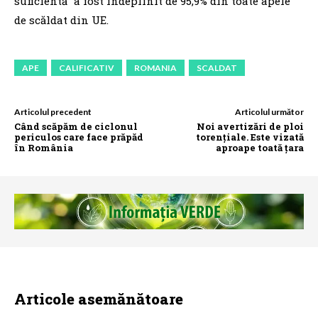
suficientă” a fost îndeplinit de 95,9% din toate apele
de scăldat din UE.
APE
CALIFICATIV
ROMANIA
SCALDAT
Articolul precedent
Articolul următor
Când scăpăm de ciclonul
Noi avertizări de ploi
periculos care face prăpăd
torențiale. Este vizată
în România
aproape toată țara
Articole asemănătoare